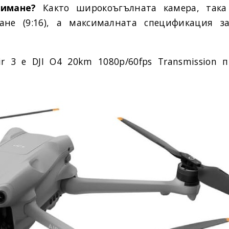
снимане?
Както широкоъгълната камера, така
ане (9:16), а максималната спецификация з
r 3 е DJI O4 20km 1080p/60fps Transmission 