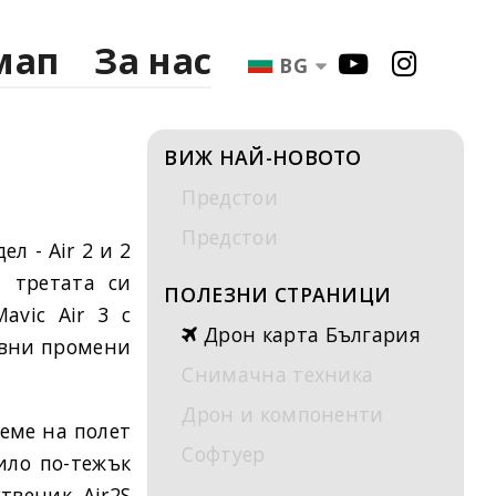
мап
За нас
BG
ВИЖ НАЙ-НОВОТО
Предстои
Предстои
л - Air 2 и 2
а третата си
ПОЛЕЗНИ СТРАНИЦИ
avic Air 3 с
Дрон карта България
овни промени
Снимачна техника
Дрон и компоненти
еме на полет
Софтуер
ило по-тежък
твеник Air2S