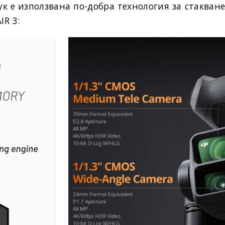
 тук е използвана по-добра технология за стакван
IR 3: