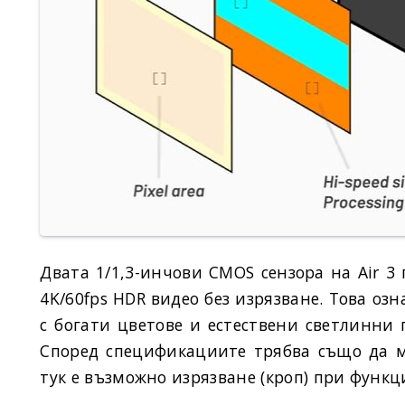
Двата 1/1,3-инчови CMOS сензора на Air 3
4K/60fps HDR видео без изрязване. Това оз
с богати цветове и естествени светлинни
Според спецификациите трябва също да мо
тук е възможно изрязване (кроп) при функц