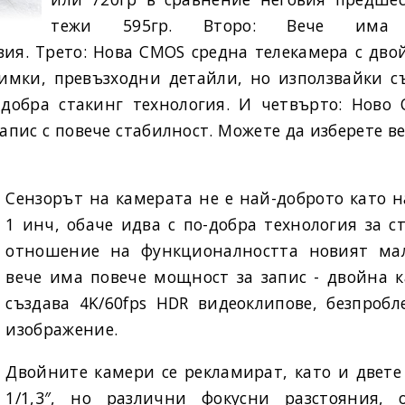
тежи 595гр. Второ: Вече има в
твия. Трето: Нова CMOS средна телекамера с дв
имки, превъзходни детайли, но използвайки 
по-добра стакинг технология. И четвърто: Ново
пис с повече стабилност. Можете да изберете вер
Сензорът на камерата не е най-доброто като 
1 инч, обаче идва с по-добра технология за с
отношение на функционалността новият ма
вече има повече мощност за запис - двойна к
създава 4K/60fps HDR видеоклипове, безпроб
изображение.
Двойните камери се рекламират, като и двете
1/1,3″, но различни фокусни разстояния, о