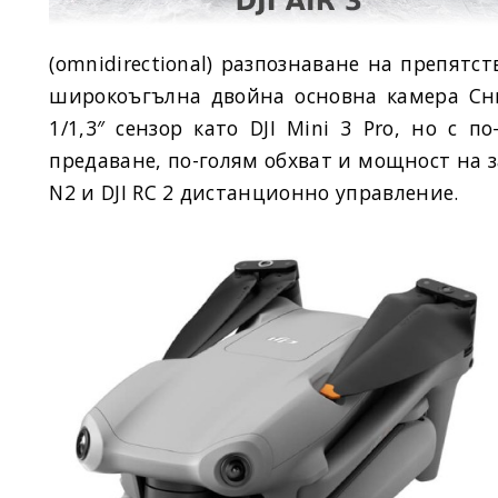
(omnidirectional) разпознаване на препятс
широкоъгълна двойна основна камера Сн
1/1,3″ сензор като DJI Mini 3 Pro, но с 
предаване, по-голям обхват и мощност на за
N2 и DJI RC 2 дистанционно управление.