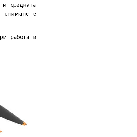
 и средната
а снимане е
при работа в