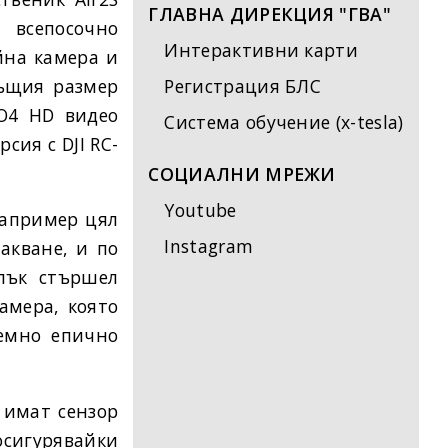
ГЛАВНА ДИРЕКЦИЯ "ГВА"
сепосочно
Интерактивни карти
ойна камера и
същия размер
Регистрация БЛС
 O4 HD видео
Система обучение (x-tesla)
сия с DJI RC-
СОЦИАЛНИ МРЕЖИ
Youtube
например цял
Instagram
такване, и по
лък стършел
амера, която
лемно епично
 имат сензор
сигурявайки