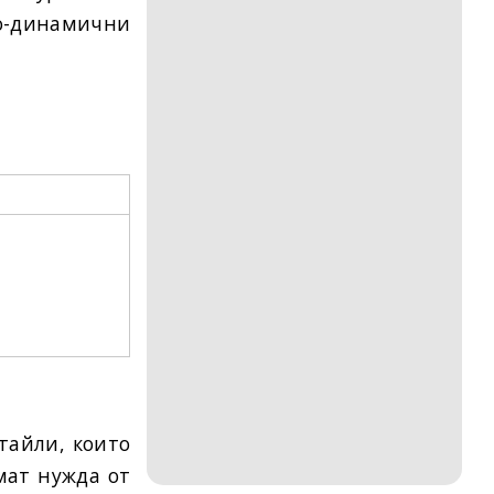
о-динамични
тайли, които
мат нужда от