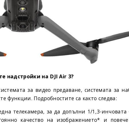
те надстройки на DJI Air 3?
 системата за видео предаване, системата за н
те функции. Подробностите са както следва:
редна телекамера, за да допълни 1/1,3-инчоват
тоянно качество на изображението* и повеч