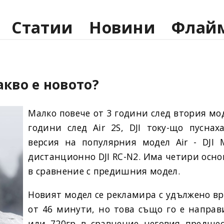
Статии
Новини
Флай
какво е новото?
Малко повече от 3 години след втория моде
години след Air 2S, DJI току-що пуснах
версия на популярния модел Air - DJI M
дистанционно DJI RC-N2. Има четири осн
в сравнение с предишния модел.
Новият модел се рекламира с удължено вр
от 46 минути, но това също го е направ
или 720гр в сравнение неговия предшес