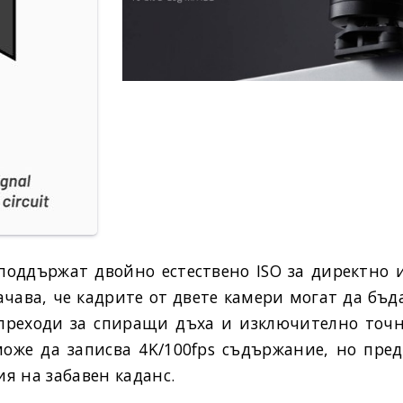
 поддържат двойно естествено ISO за директно 
начава, че кадрите от двете камери могат да бъ
 преходи за спиращи дъха и изключително точн
же да записва 4K/100fps съдържание, но пред
ия на забавен каданс.