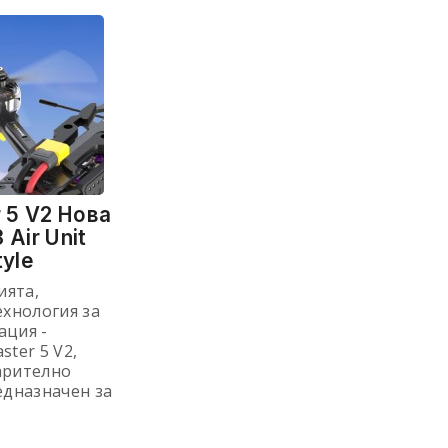
 5 V2 Нова
 Air Unit
tyle
ията,
ехнология за
ация -
ster 5 V2,
арително
едназначен за