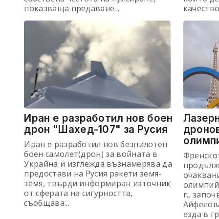
показваща предаване...
качество
Иран е разработил нов боен
Лазер
дрон "Шахед-107" за Русия
дронов
олимп
Иран е разработил нов безпилотен
боен самолет(дрон) за войната в
Френско
Украйна и изглежда възнамерява да
продължа
предостави на Русия ракети земя-
очаквани
земя, твърди информиран източник
олимпийс
от сферата на сигурността,
г., запо
съобщава...
Айфелова
езда в гр