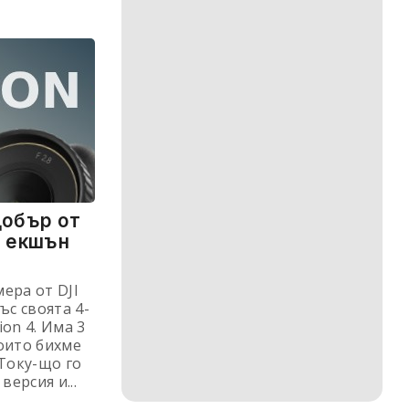
-добър от
а екшън
ера от DJI
ъс своята 4-
ion 4. Има 3
оито бихме
 Току-що го
версия и...