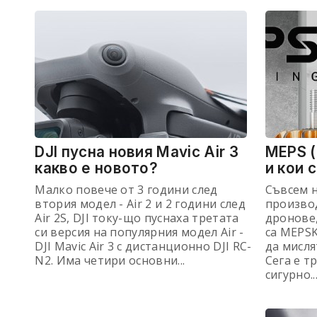
DJI пусна новия Mavic Air 3
MEPS (
какво е новото?
и кои 
Малко повече от 3 години след
Съвсем н
втория модел - Air 2 и 2 години след
производ
Air 2S, DJI току-що пуснаха третата
дронове,
си версия на популярния модел Air -
са MEPSK
DJI Mavic Air 3 с дистанционно DJI RC-
да мисля
N2. Има четири основни...
Сега е т
сигурно..