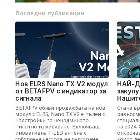
Освен ако не са сертифицирани, безпил
Последни публикации
летателни системи (БЛС), или още извест
дронове, не трябва да бъдат регистрирани. 
оператор/собственик на БЛС трябва д
регистрирате...
ПРОЧЕТИ
Нов ELRS Nano TX V2 модул
НАЙ-Д
от BETAFPV с индикатор за
закупу
сигнала
Нашит
BETAFPV обяви продажбата на нов
Стана вр
модул с ELRS, Nano TX V2 е пълен с
равносме
надстройки за ненадминато
специал
пилотно изживяване. Включващ
на 2024.
иновативна T-LED антена с
откроява
собствена честота на пулсиране,
които д