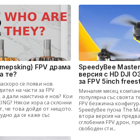
mepsking) FPV драма
SpeedyBee Master
са те?
версия с HD DJI O3
за FPV 5inch frees
аскоро се появи нов
ител на части за FPV
Миналия месец компан
 а дали наистина е нов? Кои
популярна със своята т
ING? Някои хора са склонни
FPV безжична конфигур
т, че това дойде от нищото.
SpeedyBee пусна The Ma
рудно да се каже със
втора версия на предв
.
сглобения FPV дрон, пр
свободен сти...