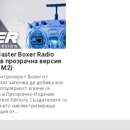
aster Boxer Radio
 в прозрачна версия
/ M2)
онтролерът Boxer от
ter започва да добива все
опулярност и вече се
а в Прозрачно Издание
rent Edition). Създателите го
 като наелектризираща
ия от...