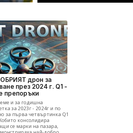
отните
ни като
Но Вие като
а се
ОБРИЯТ дрон за
ване през 2024 г. Q1 -
е препоръки
еме и за годишна
тка за 2023г - 2024г и по
но за първа четвъртинка Q1
 Хобито консолидира
щи се марки на пазара,
емонстрираха най-добро