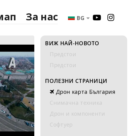
мап
За нас
BG
ВИЖ НАЙ-НОВОТО
Предстои
Предстои
ПОЛЕЗНИ СТРАНИЦИ
Дрон карта България
Снимачна техника
Дрон и компоненти
Софтуер