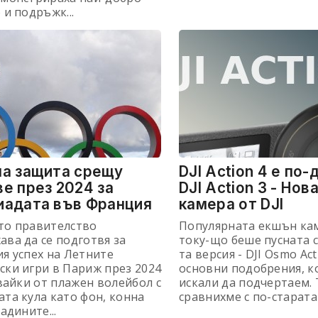
 и подръжк...
на защита срещу
DJI Action 4 е по
е през 2024 за
DJI Action 3 - Нов
иадата във Франция
камера от DJI
то правителство
Популярната екшън кам
ва да се подготвя за
току-що беше пусната с
я успех на Летните
та версия - DJI Osmo Act
ки игри в Париж през 2024
основни подобрения, к
чвайки от плажен волейбол с
искали да подчертаем.
та кула като фон, конна
сравнихме с по-старата 
адините...