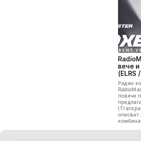
RadioM
вече и
(ELRS 
Радио к
RadioMas
повече п
предлаг
(Transpa
описват
комбинац