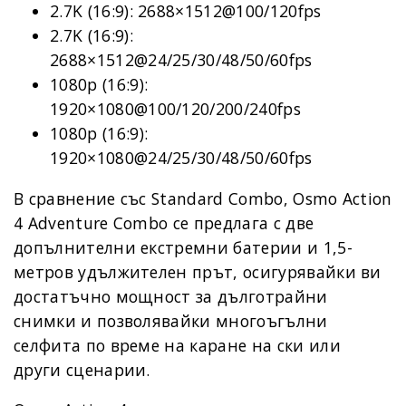
2.7K (16:9): 2688×1512@100/120fps
2.7K (16:9):
2688×1512@24/25/30/48/50/60fps
1080p (16:9):
1920×1080@100/120/200/240fps
1080p (16:9):
1920×1080@24/25/30/48/50/60fps
В сравнение със Standard Combo, Osmo Action
4 Adventure Combo се предлага с две
допълнителни екстремни батерии и 1,5-
метров удължителен прът, осигурявайки ви
достатъчно мощност за дълготрайни
снимки и позволявайки многоъгълни
селфита по време на каране на ски или
други сценарии.