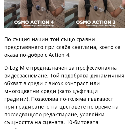
По същия начин той също сравни
представянето при слаба светлина, което се
оказа по-добро с Action 4.
D-Log M е предназначен за професионална
видеозаснемане. Той подобрява динамичния
обхват в среди с висок контраст или
многоцветни среди (като цъфтящи
градини). Позволява по-голяма гъвкавост
при градирането на цветовете по време на
последващото редактиране, улавяйки
същността на сцената. 10-битовата