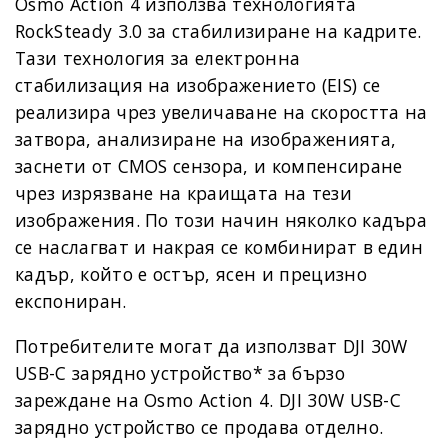
Osmo Action 4 използва технологията
RockSteady 3.0 за стабилизиране на кадрите.
Тази технология за електронна
стабилизация на изображението (EIS) се
реализира чрез увеличаване на скоростта на
затвора, анализиране на изображенията,
заснети от CMOS сензора, и компенсиране
чрез изрязване на краищата на тези
изображения. По този начин няколко кадъра
се наслагват и накрая се комбинират в един
кадър, който е остър, ясен и прецизно
експониран.
Потребителите могат да използват DJI 30W
USB-C зарядно устройство* за бързо
зареждане на Osmo Action 4. DJI 30W USB-C
зарядно устройство се продава отделно.