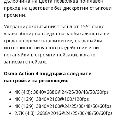
дълбочина на цвета позволява по-плавен
преход на цветовете без дискретни стъпкови
промени.
Ултраширокоъгълният ъгъл от 155° също
улавя обширна гледка на заобикалящата ви
среда по време на движение, създавайки
интензивно визуално въздействие и ви
потапяйки в огромни пейзажи, когато
записвате пейзаж.
Osmo Action 4 поддържа следните
настройки за резолюция:
4K (4:3): 3840×2880@24/25/30/48/50/60fps
4K (16:9): 3840×2160@100/120fps
4K (16:9): 3840×2160@24/25/30/48/50/60fps
2.7K (4:3): 2688×2016@24/25/30/48/50/60fps