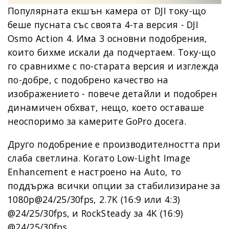
Популярната екшън камера от DJI току-що
беше пусната със своята 4-та версия - DJI
Osmo Action 4. Има 3 основни подобрения,
които бихме искали да подчертаем. Току-що
го сравнихме с по-старата версия и изглежда
по-добре, с подобрено качество на
изображението - повече детайли и подобрен
динамичен обхват, нещо, което оставаше
неоспоримо за камерите GoPro досега.
Друго подобрение е производителността при
слаба светлина. Kогато Low-Light Image
Enhancement е настроено на Auto, то
поддържа всички опции за стабилизиране за
1080p@24/25/30fps, 2.7K (16:9 или 4:3)
@24/25/30fps, и RockSteady за 4K (16:9)
@24/25/30fps.