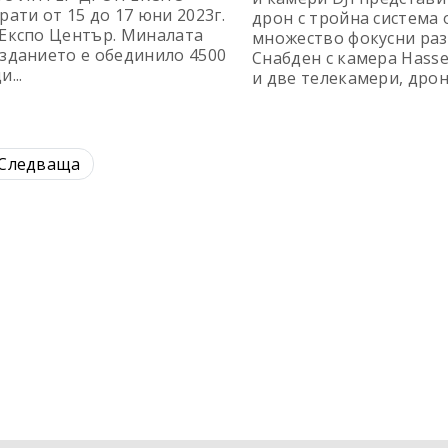
рати от 15 до 17 юни 2023г.
дрон с тройна система 
 Експо Център. Миналата
множество фокусни раз
зданието е обединило 4500
Снабден с камера Hasse
...
и две телекамери, дронъ
Следваща