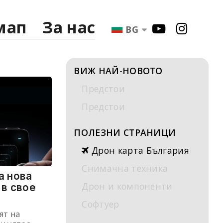
мап
За нас
BG
ВИЖ НАЙ-НОВОТО
Предстои
Предстои
ПОЛЕЗНИ СТРАНИЦИ
Дрон карта България
Снимачна техника
а нова
Дрон и компоненти
 в свое
Софтуер
ят на