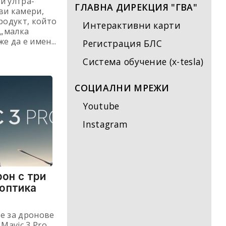
и ултра-
ГЛАВНА ДИРЕКЦИЯ "ГВА"
ви камери,
родукт, който
Интерактивни карти
 „малка
е да е имен...
Регистрация БЛС
Система обучение (x-tesla)
СОЦИАЛНИ МРЕЖИ
Youtube
Instagram
рон с три
 оптика
е за дронове
Mavic 3 Pro,