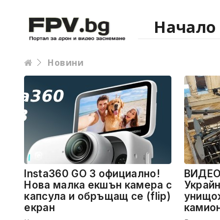
Начало
Новини
Insta360 GO 3 официално!
ВИДЕО 
Нова малка екшън камера с
Украйн
капсула и обръщащ се (flip)
унищож
екран
камио