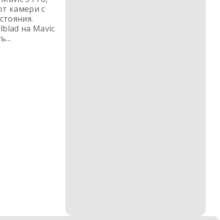
от камери с
стояния.
lblad на Mavic
...