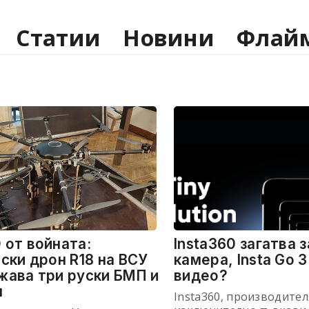
Статии
Новини
Флай
от войната:
Insta360 загатва з
ски дрон R18 на ВСУ
камера, Insta Go 3
ава три руски БМП и
видео?
н
Insta360, производител