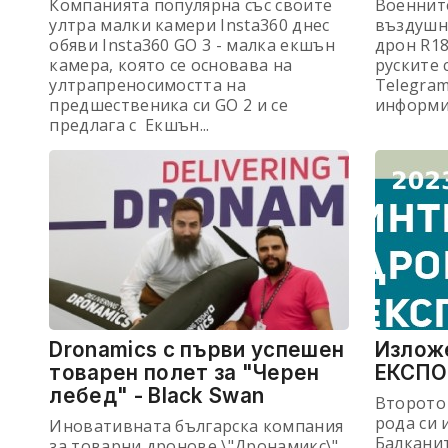
Компанията популярна със своите
Военнит
ултра малки камери Insta360 днес
въздушн
обяви Insta360 GO 3 - малка екшън
дрон R18
камера, която се основава на
руските 
ултрапреносимостта на
Telegram
предшественика си GO 2 и се
информир
предлага с Екшън...
Dronamics с първи успешен
Излож
товарен полет за "Черен
ЕКСПО
лебед" - Black Swan
Второто
рода си 
Иновативната българска компания
Балкани
за товарни дронове \"Дронамикс\"