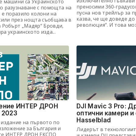
изключително гъвкави 
е машини са Украинското
преносими 360-градусо
о разузнаване с помощта на
пусна нов трейлър за п
 е поразило колони на
казва, че ще доведе до
сили през нощта съобщава в
революция“. И това мож
 Робърт „Мадяр“ Бровди,
а украинското изда...
ение ИНТЕР ДРОН
DJI Mavic 3 Pro: Д
 2023
оптични камери и
Hasselblad
 издание на първото по
изложение за България и
Лидерът в технологиит
те ИНТЕР ДРОН ЕКСПО
и камери DJI представи 