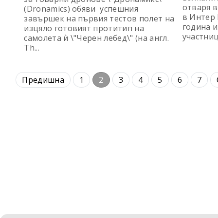
отваря в
(Dronamics) обяви успешния
в Интер
завършек на първия тестов полет на
година и
изцяло готовият протитип на
участници
самолета ѝ \"Черен лебед\" (на англ.
Th...
Предишна
1
2
3
4
5
6
7