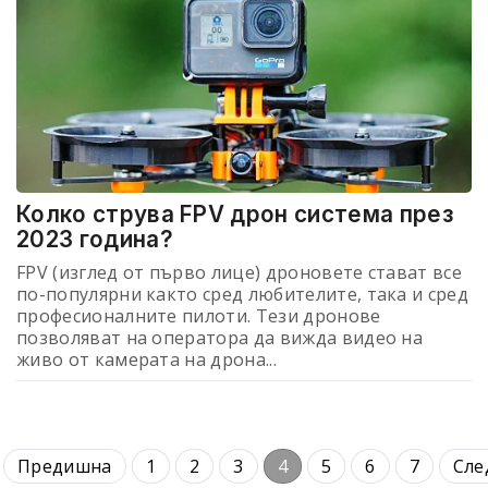
Колко струва FPV дрон система през
2023 година?
FPV (изглед от първо лице) дроновете стават все
по-популярни както сред любителите, така и сред
професионалните пилоти. Тези дронове
позволяват на оператора да вижда видео на
живо от камерата на дрона...
Предишна
1
2
3
4
5
6
7
Сле