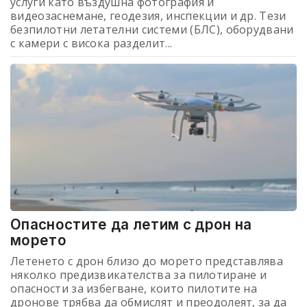
услуги като въздушна фотография и
видеозаснемане, геодезия, инспекции и др. Тези
безпилотни летателни системи (БЛС), оборудвани
с камери с висока разделит...
Опасностите да летим с дрон на
морето
Летенето с дрон близо до морето представлява
няколко предизвикателства за пилотиране и
опасности за избегване, които пилотите на
дронове трябва да обмислят и преодолеят, за да