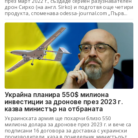
през март 2022 г., създаде сериен разузнавателен
дрон Сирко (на англ. Sirko) и подготвя още четири
продукта, споменава odessa-journal.com „Първ...
Украйна планира 550$ милиона
инвестиции за дронове през 2023 г.
казва министър на отбраната
Украинската армия ще похарчи близо 550
милиона долара за дронове през 2023 г. и вече са
подписани 16 договора за доставка с украински
производители, каза в понеделник министърът