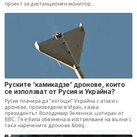
проект за дистанционен монитор...
Руските 'камикадзе' дронове, които
се използват от Русия и Украйна?
Русия планира да "изтощи" Украйна с атаки с
дронове, произведени в Иран, казва
президентът Володимир Зеленски, цитиран от
BBC. Тя е била обвинена в изстрелване на вълни с
така наречените дронове &bdq...