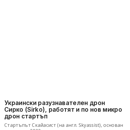
Украински разузнавателен дрон
Сирко (Sirko), работят и по нов микро
дрон стартъп
Стартъпът Скайасист (на англ. Skyassist), основан