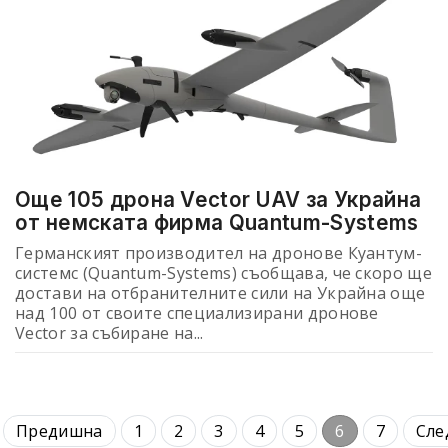
Още 105 дрона Vector UAV за Украйна
от немската фирма Quantum-Systems
Германският производител на дронове Куантум-
системс (Quantum-Systems) съобщава, че скоро ще
достави на отбранителните сили на Украйна още
над 100 от своите специализирани дронове
Vector за събиране на...
Предишна
1
2
3
4
5
6
7
Сле